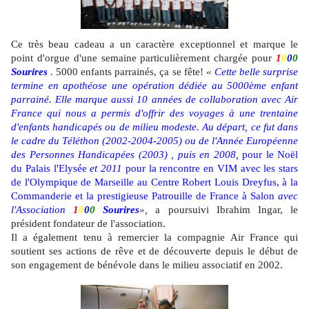
Ce très beau cadeau a un caractère exceptionnel et marque le
point d'orgue d'une semaine particulièrement chargée pour
1
0
0
0
Sourires
. 5000 enfants parrainés, ça se fête!
«
Cette belle surprise
termine en apothéose une opération dédiée au 5000ème enfant
parrainé. Elle marque aussi 10 années de collaboration avec Air
France qui nous a permis d'offrir des voyages à une trentaine
d'enfants handicapés ou de milieu modeste. Au départ, ce fut dans
le cadre du Téléthon (2002-2004-2005) ou de l'Année Européenne
des Personnes Handicapées (2003) , puis en 2008,
pour le Noël
du Palais l'Elysée
et 2011
pour la rencontre en VIM avec les stars
de l'Olympique de Marseille au
Centre Robert Louis Dreyfus, à la
Commanderie et la prestigieuse Patrouille de France à Salon
avec
l'Association
1
0
0
0
Sourires
»,
a poursuivi Ibrahim Ingar, le
président fondateur de l'association.
Il a également tenu à remercier la compagnie Air France qui
soutient ses actions de rêve et
de découverte depuis le début de
son engagement de bénévole dans le milieu associatif en 2002.