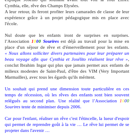
Cynthia, elle, rêve des Champs Elysées.
A leur retour, ils feront profiter leurs camarades de classe de leur
expérience grâce à un projet pédagogique mis en place avec
l'école.
Nul doute que les enfants iront de surprises en surprises.
l’Association
1
0
0
0
Sourires
est déjà au travail pour la mise en
place d'un séjour de rêve et d'émerveillement pour les enfants.
« Nous allons solliciter divers partenaires pour leur préparer un
beau voyage afin que Cynthia et Josélito réalisent leur rêve »
,
conclut Ibrahim Ingar qui plus que jamais permet aux enfants de
milieux modestes de Saint-Paul, d'être des VIM (Very Important
Marmailles), avec tous les égards qu'ils méritent.
Un souhait qui prend une dimension toute particulière en ces
temps de récession, où les rêves des enfants sont bien souvent
relégués au second plan. Une réalité que l’Association
1
0
0
0
Sourires
tente de minimiser depuis 2006.
Car pour l'enfant, réaliser un rêve c'est l'étincelle, la lueur d'espoir
qui permet de reprendre goût à la vie … Le rêve lui permet de se
projeter dans l'avenir …