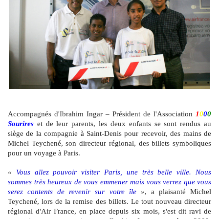
Accompagnés d'Ibrahim Ingar – Président de l'Association
1
0
0
0
Sourires
et de leur parents, les deux enfants se sont rendus au
siège de la compagnie à Saint-Denis pour recevoir, des mains de
Michel Teychené, son directeur régional, des billets symboliques
pour un voyage à Paris.
«
Vous allez pouvoir visiter Paris, une très belle ville. Nous
sommes très heureux de vous emmener mais vous verrez que vous
serez contents de revenir sur votre île
»
, a plaisanté Michel
Teychené, lors de la remise des billets. Le tout nouveau directeur
régional d'Air France, en place depuis six mois, s'est dit ravi de