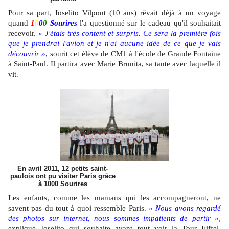
Pour sa part, Joselito Vilpont (10 ans) rêvait déjà à un voyage
quand
1
0
0
0
Sourires
l'a questionné sur le cadeau qu'il souhaitait
recevoir.
« J'étais très content et surpris. Ce sera la première fois
que je prendrai l'avion et je n'ai aucune idée de ce que je vais
découvrir »
, sourit cet élève de CM1 à l'école de Grande Fontaine
à Saint-Paul. Il partira avec Marie Brunita, sa tante avec laquelle il
vit.
En avril 2011, 12 petits saint-
paulois ont pu visiter Paris grâce
à 1000 Sourires
Les enfants, comme les mamans qui les accompagneront, ne
savent pas du tout à quoi ressemble Paris.
« Nous avons regardé
des photos sur internet, nous sommes impatients de partir »
,
explique Joselito qui souhaite avant tout voir la Tour Eiffel.