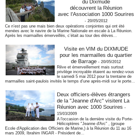
du Dixmude
découvrent la Réunion
avec l'Association 1000 Sourires
-
20/05/2012
Ce n’est pas une mais bien deux opérations conjointes qui ont été
menées avec le navire de la Marine Nationale en escale à La Réunion.
Après les marmailles émerveillés, c’était au tour des élèves...
Visite en VIM du DIXMUDE
pour les marmailles du quartier
de Barrage
-
20/05/2012
Rêve et émerveillement mais surtout
privilège incroyable étaient au rendez-vous
le samedi 5 mai 2012 pour la trentaine de
marmailles saint-paulois invités le temps d’une après-midi sur le porte...
Deux officiers-élèves étrangers
de la "Jeanne d'Arc" visitent La
Réunion avec 1000 Sourires
-
15/03/2009
A l'occasion de la dernière visite du Porte-
Hélicoptères "Jeanne d'Arc" , (groupe
Ecole d'Application des Officiers de Marine,) à la Réunion du 11 au 16
mars 2009, Ibrahim INGAR - Président de...