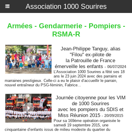
Association 1000 Sourires
Armées - Gendarmerie - Pompiers -
RSMA-R
Jean-Philippe Tanguy, alias
"Filou" ex-pilote de
la Patrouille de France
émerveille les enfants
-
06/07/2024
L’Association 1000 Sourires a fêté ses 18
ans le 23 juin 2024 avec des parrains et
marraines prestigieux. Celle-ci a eu le plaisir d’accueillir le parrain,
nouvel entraîneur du PSG-féminin, Fabrice...
Journée citoyenne pour les VIM
de 1000 Sourires
avec les pompiers du SDIS et
Miss Réunion 2015
-
20/09/2015
Pour sa 169ème opération organisée le
samedi 19 septembre 2015, une
cinquantaine d’enfants issus de milieu modeste du quartier du