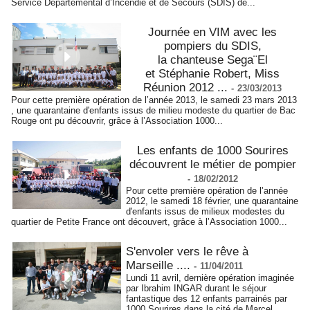
Service Départemental d’Incendie et de Secours (SDIS) de...
Journée en VIM avec les
pompiers du SDIS,
la chanteuse Sega¨El
et Stéphanie Robert, Miss
Réunion 2012 ...
-
23/03/2013
Pour cette première opération de l’année 2013, le samedi 23 mars 2013
, une quarantaine d'enfants issus de milieu modeste du quartier de Bac
Rouge ont pu découvrir, grâce à l’Association 1000...
Les enfants de 1000 Sourires
découvrent le métier de pompier
-
18/02/2012
Pour cette première opération de l’année
2012, le samedi 18 février, une quarantaine
d'enfants issus de milieux modestes du
quartier de Petite France ont découvert, grâce à l’Association 1000...
S'envoler vers le rêve à
Marseille ....
-
11/04/2011
Lundi 11 avril, dernière opération imaginée
par Ibrahim INGAR durant le séjour
fantastique des 12 enfants parrainés par
1000 Sourires dans la cité de Marcel