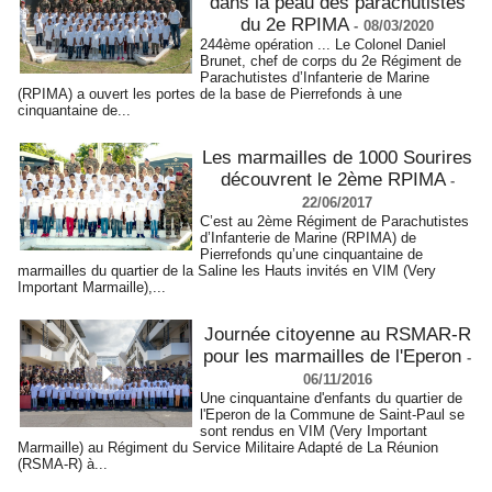
dans la peau des parachutistes
du 2e RPIMA
-
08/03/2020
244ème opération ... Le Colonel Daniel
Brunet, chef de corps du 2e Régiment de
Parachutistes d’Infanterie de Marine
(RPIMA) a ouvert les portes de la base de Pierrefonds à une
cinquantaine de...
Les marmailles de 1000 Sourires
découvrent le 2ème RPIMA
-
22/06/2017
C’est au 2ème Régiment de Parachutistes
d’Infanterie de Marine (RPIMA) de
Pierrefonds qu’une cinquantaine de
marmailles du quartier de la Saline les Hauts invités en VIM (Very
Important Marmaille),...
Journée citoyenne au RSMAR-R
pour les marmailles de l'Eperon
-
06/11/2016
Une cinquantaine d'enfants du quartier de
l'Eperon de la Commune de Saint-Paul se
sont rendus en VIM (Very Important
Marmaille) au Régiment du Service Militaire Adapté de La Réunion
(RSMA-R) à...