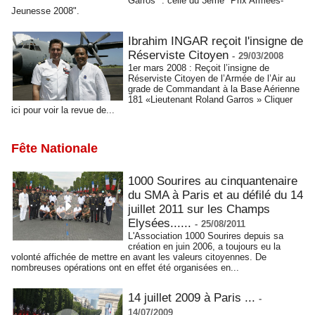
Garros" : celle du 3ème "Prix Armées-
Jeunesse 2008".
Ibrahim INGAR reçoit l'insigne de
Réserviste Citoyen
-
29/03/2008
1er mars 2008 : Reçoit l’insigne de
Réserviste Citoyen de l’Armée de l’Air au
grade de Commandant à la Base Aérienne
181 «Lieutenant Roland Garros » Cliquer
ici pour voir la revue de...
Fête Nationale
1000 Sourires au cinquantenaire
du SMA à Paris et au défilé du 14
juillet 2011 sur les Champs
Elysées......
-
25/08/2011
L'Association 1000 Sourires depuis sa
création en juin 2006, a toujours eu la
volonté affichée de mettre en avant les valeurs citoyennes. De
nombreuses opérations ont en effet été organisées en...
14 juillet 2009 à Paris ...
-
14/07/2009