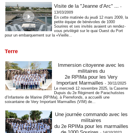
Visite de la "Jeanne d’Arc" ...
-
13/03/2009
En cette matinée du jeudi 12 mars 2009, la
petite équipe de bénévoles de 1000
Sourires et ses invités avaient un rendez-
vous privilégié sur le quai Ouest du Port
pour un embarquement sur la «Vieille...
Terre
Immersion citoyenne avec les
militaires du
2e RPIMa pour les Very
Important Marmailles
-
30/11/2025
Le mercredi 12 novembre 2025, la Caserne
Dupuis du 2e Régiment de Parachutistes
d’Infanterie de Marine (RPIMa), à Pierrefonds, a accueilli une
soixantaine de Very Important Marmailles (VIM) de...
Une journée commando avec les
militaires
du 2e RPIMa pour les marmailles
de 1000 Sourires
-
14/10/2023