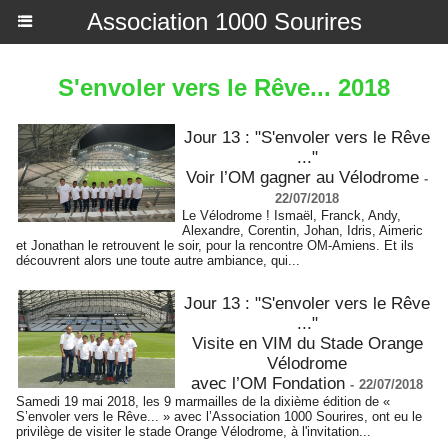
Association 1000 Sourires
S'envoler vers le Rêve... 2018
Jour 13 : "S'envoler vers le Rêve
..."
Voir l’OM gagner au Vélodrome
-
22/07/2018
Le Vélodrome ! Ismaël, Franck, Andy,
Alexandre, Corentin, Johan, Idris, Aimeric
et Jonathan le retrouvent le soir, pour la rencontre OM-Amiens. Et ils
découvrent alors une toute autre ambiance, qui...
Jour 13 : "S'envoler vers le Rêve
..."
Visite en VIM du Stade Orange
Vélodrome
avec l’OM Fondation
-
22/07/2018
Samedi 19 mai 2018, les 9 marmailles de la dixième édition de «
S’envoler vers le Rêve... » avec l’Association 1000 Sourires, ont eu le
privilège de visiter le stade Orange Vélodrome, à l'invitation...