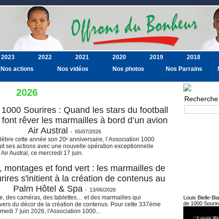
2023
2022
2021
2020
2019
2018
Nos actions
Nos vidéos
Nos photos
Nos Parrains
2026
Recherche
1000 Sourires : Quand les stars du football
 font rêver les marmailles à bord d’un avion
Recherche av
Air Austral
-
05/07/2026
élèbre cette année son 20ᵉ anniversaire, l’Association 1000
it ses actions avec une nouvelle opération exceptionnelle
Air Austral, ce mercredi 17 juin.
montages et fond vert : les marmailles de
ires s'initient à la création de contenus au
Palm Hôtel & Spa
-
13/06/2026
e, des caméras, des tablettes… et des marmailles qui
Louis Bielle-Bi
de 1000 Sourir
vers du décor de la création de contenus. Pour cette 337ème
medi 7 juin 2026, l'Association 1000...