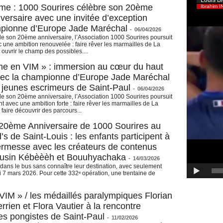
me : 1000 Sourires célèbre son 20ème
versaire avec une invitée d’exception
mpionne d’Europe Jade Maréchal
-
06/04/2026
e son 20ème anniversaire, l’Association 1000 Sourires poursuit
 une ambition renouvelée : faire rêver les marmailles de La
 ouvrir le champ des possibles....
me en VIM » : immersion au cœur du haut
vec la championne d’Europe Jade Maréchal
 jeunes escrimeurs de Saint-Paul
-
06/04/2026
e son 20ème anniversaire, l’Association 1000 Sourires poursuit
avec une ambition forte : faire rêver les marmailles de La
faire découvrir des parcours...
20ème Anniversaire de 1000 Sourires au
s de Saint-Louis : les enfants participent à
rmesse avec les créateurs de contenus
usin Kébèèèh et Bouuhyachaka
-
14/03/2026
 dans le bus sans connaître leur destination, avec seulement
i 7 mars 2026. Pour cette 332ᵉ opération, une trentaine de
VIM » / les médaillés paralympiques Florian
rrien et Flora Vautier à la rencontre
es pongistes de Saint-Paul
-
11/02/2026