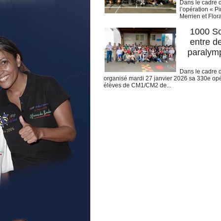
Dans le cadre d
l’opération « P
Merrien et Flor
1000 So
entre d
paralymp
Dans le cadre 
organisé mardi 27 janvier 2026 sa 330e opér
élèves de CM1/CM2 de...