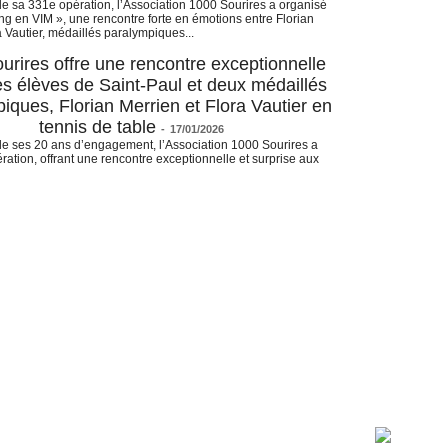
e sa 331e opération, l’Association 1000 Sourires a organisé
ing en VIM », une rencontre forte en émotions entre Florian
a Vautier, médaillés paralympiques...
urires offre une rencontre exceptionnelle
es élèves de Saint-Paul et deux médaillés
iques, Florian Merrien et Flora Vautier en
tennis de table
-
17/01/2026
de ses 20 ans d’engagement, l’Association 1000 Sourires a
ation, offrant une rencontre exceptionnelle et surprise aux