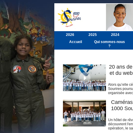
2026
2025
2024
Accueil
Qui sommes-nous
?
20 ans de 
et du web
Alors qu’elle c
Sourires poursu
organisée avec 
Caméras, 
1000 Sour
Un hôtel de rêv
découvrent l'en
opération, le sa