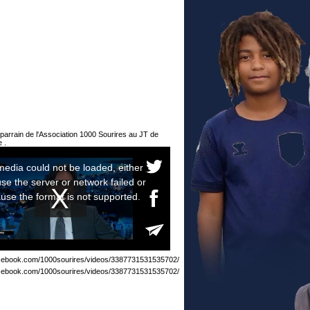
parrain de l'Association 1000 Sourires au JT de
 .
acebook.com/1000sourires/videos/3387731531535702/
acebook.com/1000sourires/videos/3387731531535702/