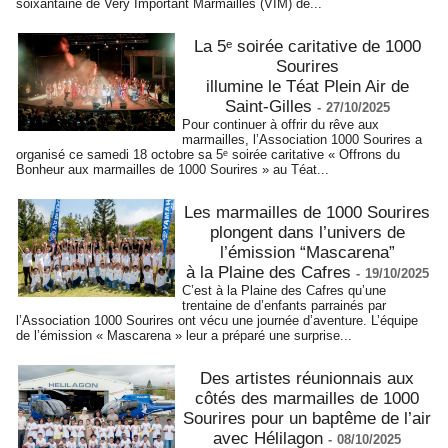
soixantaine de Very Important Marmailles (VIM) de...
La 5ᵉ soirée caritative de 1000
Sourires
illumine le Téat Plein Air de
Saint-Gilles
-
27/10/2025
Pour continuer à offrir du rêve aux
marmailles, l’Association 1000 Sourires a
organisé ce samedi 18 octobre sa 5ᵉ soirée caritative « Offrons du
Bonheur aux marmailles de 1000 Sourires » au Téat...
Les marmailles de 1000 Sourires
plongent dans l’univers de
l’émission “Mascarena”
à la Plaine des Cafres
-
19/10/2025
C’est à la Plaine des Cafres qu’une
trentaine de d’enfants parrainés par
l’Association 1000 Sourires ont vécu une journée d’aventure. L’équipe
de l’émission « Mascarena » leur a préparé une surprise...
Des artistes réunionnais aux
côtés des marmailles de 1000
Sourires pour un baptême de l’air
avec Hélilagon
-
08/10/2025