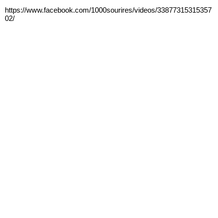
https://www.facebook.com/1000sourires/videos/33877315315357
02/