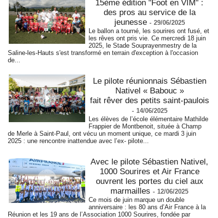
15ème édition "Foot en VIM" :
des pros au service de la
jeunesse
-
29/06/2025
Le ballon a tourné, les sourires ont fusé, et
les rêves ont pris vie. Ce mercredi 18 juin
2025, le Stade Souprayenmestry de la
Saline-les-Hauts s'est transformé en terrain d'exception à l'occasion
de...
Le pilote réunionnais Sébastien
Nativel « Babouc »
fait rêver des petits saint-paulois
-
14/06/2025
Les élèves de l’école élémentaire Mathilde
Frappier de Montbenoit, située à Champ
de Merle à Saint-Paul, ont vécu un moment unique, ce mardi 3 juin
2025 : une rencontre inattendue avec l’ex- pilote...
Avec le pilote Sébastien Nativel,
1000 Sourires et Air France
ouvrent les portes du ciel aux
marmailles
-
12/06/2025
Ce mois de juin marque un double
anniversaire : les 80 ans d’Air France à la
Réunion et les 19 ans de l’Association 1000 Sourires, fondée par