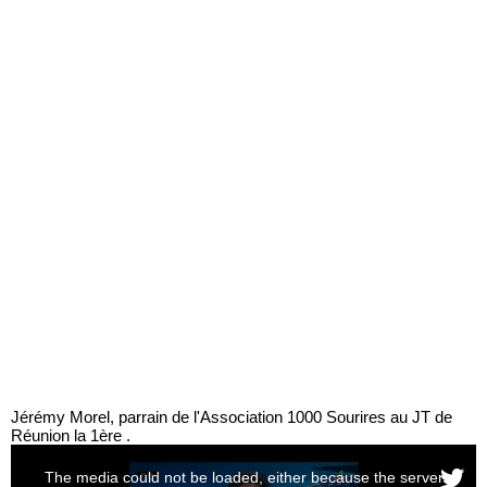
Jérémy Morel, parrain de l'Association 1000 Sourires au JT de
Réunion la 1ère .