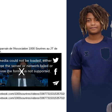
parrain de l'Association 1000 Sourires au JT de
 .
acebook.com/1000sourires/videos/3387731531535702/
acebook.com/1000sourires/videos/3387731531535702/