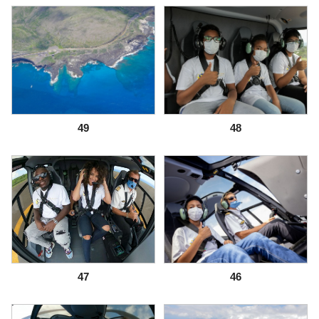
49
48
47
46