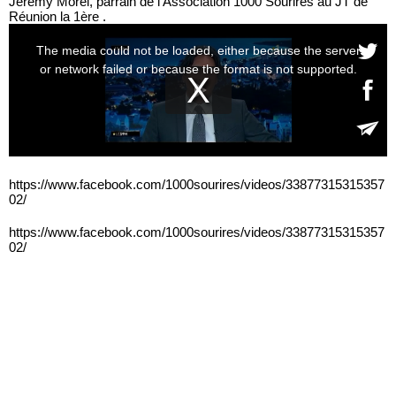
Jérémy Morel, parrain de l'Association 1000 Sourires au JT de
Réunion la 1ère .
https://www.facebook.com/1000sourires/videos/33877315315357
02/
https://www.facebook.com/1000sourires/videos/33877315315357
02/