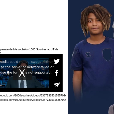
parrain de l'Association 1000 Sourires au JT de
 .
acebook.com/1000sourires/videos/3387731531535702/
acebook.com/1000sourires/videos/3387731531535702/