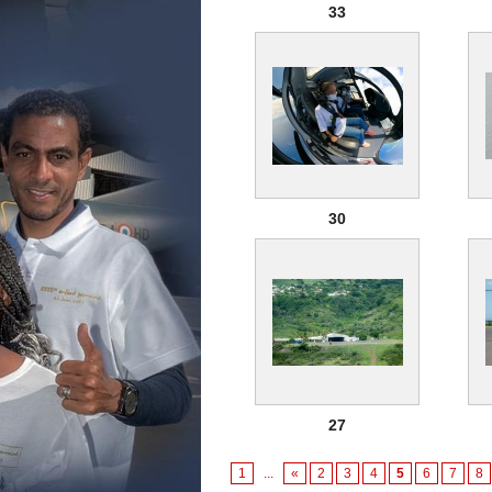
33
30
27
1
...
«
2
3
4
5
6
7
8