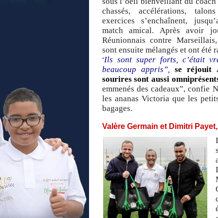
sous l’oeil bienveillant du coach
chassés, accélérations, talon
exercices s’enchaînent, jusq
match amical. Après avoir jo
Réunionnais contre Marseillais
sont ensuite mélangés et ont été 
Ils sont super forts, c’était 
“
beaucoup appris”,
se réjouit 
sourires sont aussi omniprésent
emmenés des cadeaux”, confie Noa
les ananas Victoria que les peti
bagages.
Valère Germain et Dimitri Payet,