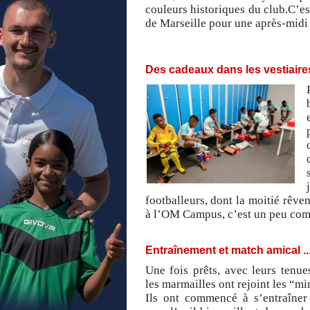
couleurs historiques du club.C’es
de Marseille pour une après-midi 
Des cadeaux dans les vestiaire
footballeurs, dont la moitié rêve
à l’OM Campus, c’est un peu comm
Entraînement et match amical ...
Une fois prêts, avec leurs tenue
les marmailles ont rejoint les “m
Ils ont commencé à s’entraîner 