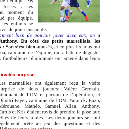
 de l’équipe. Pas
s fesses : les
u’au moment du
ué par équipe,
,
les enfants se
ravis de jouer ensemble.
vraiment bien de pouvoir jouer avec eux, on a
Anthony. Du côté des petits marseillais, les
s
: “on s’est bien a
musés, et en plus ils nous ont
, capitaine de l’équipe, qui a hâte de déguster
ts footballeurs réunionnais ont amené dans leurs
 invités surprise
Les marmailles ont également reçu la visite
surprise de deux joueurs: Valère Germain,
attaquant de l’OM et parrain de l’opération, et
Dimitri Payet, capitaine de l’OM. Yannick, Enzo,
Mérouane, Mathéo, Samuel, Allan, Anthony,
Curtis et Kris
étaient ravis de prendre la pose aux
côtés de leurs idoles. Les deux joueurs se sont
également prêté au jeu des questions et des