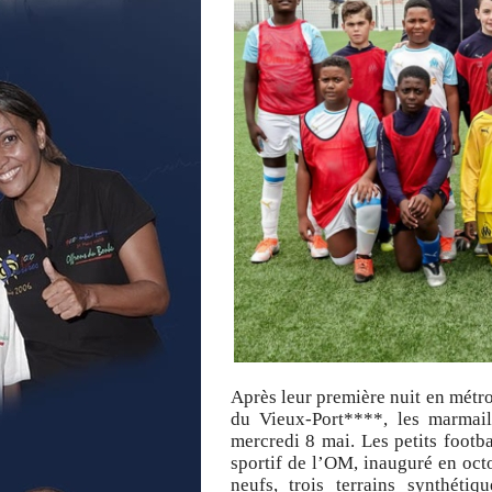
Après leur première nuit en métr
du Vieux-Port****, les marmail
mercredi 8 mai. Les petits footb
sportif de l’OM, inauguré en oct
neufs, trois terrains synthéti