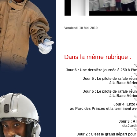
Vendredi 10 Mai 2019
Dans la même rubrique :
"U
Jour 6 : Une dernière journée à 250 à l’
"U
Jour 5 : Le pilote de rafale ré
à la Base Aérie
"U
Jour 5 : Le pilote de rafale ré
à la Base Aérie
"U
Jour 4 :Enzo 
au Parc des Princes et la terminent a
"U
Jour 3 : A
du Jardin
"U
Jour 2 : C’est le grand départ pou