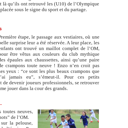
t là qu’ils ont retrouvé les (U10) de l’Olympique
placée sous le signe du sport et du partage.
s
Première étape, le passage aux vestiaires, où une
belle surprise leur a été réservée. A leur place, les
enfants ont trouvé un maillot complet de l’OM,
pour être vêtus aux couleurs du club mythique
des épaules aux chaussettes, ainsi qu’une paire
de crampons toute neuve ! Enzo n’en croit pas
ses yeux : “ce sont les plus beaux crampons que
j’ai jamais eu”, s’émeut-il. Pour ces petits
nt de devenir joueurs professionnels, se retrouver
e jouer dans la cour des grands.
.
s toutes neuves,
inots” de l’OM.
sur la pelouse,