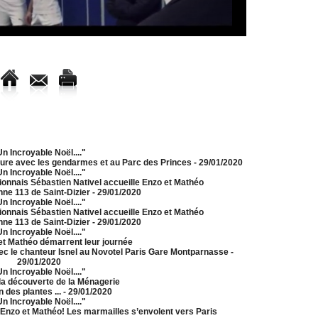
n Incroyable Noël...."
heure avec les gendarmes et au Parc des Princes
- 29/01/2020
n Incroyable Noël...."
unionnais Sébastien Nativel accueille Enzo et Mathéo
nne 113 de Saint-Dizier
- 29/01/2020
n Incroyable Noël...."
unionnais Sébastien Nativel accueille Enzo et Mathéo
nne 113 de Saint-Dizier
- 29/01/2020
n Incroyable Noël...."
et Mathéo démarrent leur journée
vec le chanteur Isnel au Novotel Paris Gare Montparnasse
-
29/01/2020
n Incroyable Noël...."
 la découverte de la Ménagerie
 des plantes ...
- 29/01/2020
n Incroyable Noël...."
r Enzo et Mathéo! Les marmailles s’envolent vers Paris