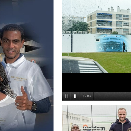
1
/
83