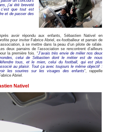
i passé un concours
ns, j’ai été breveté
 c’est que tout est
dre et de passer des
Après avoir répondu aux enfants, Sébastien Nativel en
rofite pour inviter Fabrice Abriel, ex-footballeur et parrain de
l’association, à se mettre dans la peau d’un pilote de rafale.
Les deux parrains de l’association se rencontrent d’ailleurs
pour la première fois. “
J’avais très envie de mêler nos deux
mondes, celui de Sébastien dont le métier est de nous
défendre tous, et le mien, celui du football, qui est plus
associé au plaisir. Tout ça avec toujours le même objectif :
voir les sourires sur les visages des enfants
”, rappelle
Fabrice Abriel.
astien Nativel