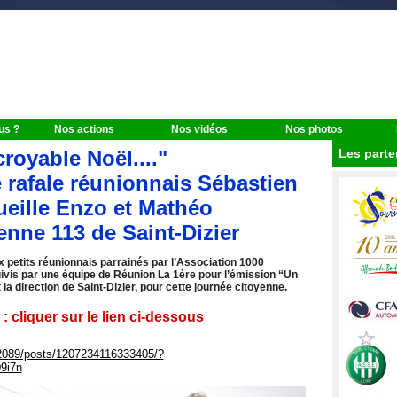
us ?
Nos actions
Nos vidéos
Nos photos
royable Noël...."
Les parte
e rafale réunionnais Sébastien
ueille Enzo et Mathéo
enne 113 de Saint-Dizier
 petits réunionnais parrainés par l’Association 1000
ivis par une équipe de Réunion La 1ère pour l’émission “Un
la direction de Saint-Dizier, pour cette journée citoyenne.
 cliquer sur le lien ci-dessous
2089/posts/1207234116333405/?
9i7n