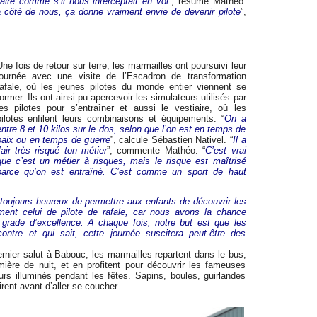
faire comme s’il nous interceptait en vol
”, résume Mathéo.
 à côté de nous, ça donne vraiment envie de devenir pilote
”,
Une fois de retour sur terre, les marmailles ont poursuivi leur
journée avec une visite de l’Escadron de transformation
rafale, où les jeunes pilotes du monde entier viennent se
former. Ils ont ainsi pu apercevoir les simulateurs utilisés par
les pilotes pour s’entraîner et aussi le vestiaire, où les
pilotes enfilent leurs combinaisons et équipements. “
On a
entre 8 et 10 kilos sur le dos, selon que l’on est en temps de
paix ou en temps de guerre
”, calcule Sébastien Nativel. “
Il a
l’air très risqué ton métier
”, commente Mathéo. “
C’est vrai
que c’est un métier à risques, mais le risque est maîtrisé
parce qu’on est entraîné. C’est comme un sport de haut
s toujours heureux de permettre aux enfants de découvrir les
ement celui de pilote de rafale, car nous avons la chance
 grade d’excellence. A chaque fois, notre but est que les
ntre et qui sait, cette journée suscitera peut-être des
nier salut à Babouc, les marmailles repartent dans le bus,
lumière de nuit, et en profitent pour découvrir les fameuses
rs illuminés pendant les fêtes. Sapins, boules, guirlandes
rent avant d’aller se coucher.