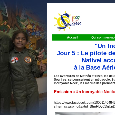
Accueil
Qui sommes-no
"Un Inc
Jour 5 : Le pilote d
Nativel acc
à la Base Aéri
Les aventures de Mathéo et Enzo, les deux
Sourires, se poursuivent en métropole. Su
Incroyable Noël”, les marmailles prennent 
Emission «Un Incroyable Noël» :
https://www.facebook.com/10001140484
sfnsn=scwspmo&extid=BfmRDyCDgUnD