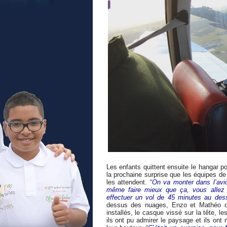
Les enfants quittent ensuite le hangar po
la prochaine surprise que les équipes de
les attendent. “
On va monter dans l’avi
même faire mieux que ça, vous allez m
effectuer un vol de 45 minutes au dess
dessus des nuages, Enzo et Mathéo ont
installés, le casque vissé sur la tête, 
ils ont pu admirer le paysage et ils ont