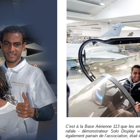
C’est à l
a
B
ase
A
érienne 113 que les en
rafale
- démonstrateur Solo Display
et
également parrain de l’association, était