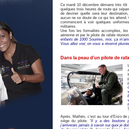
Ce mardi 10 décembre démarre très tôt p
quelques trois heures de route qui sépar
de deviner quelle sera leur destinatio
aucun ne se doute de ce qui les attend. 
commencent à voir quelques uniformes,
militaires.
Une fois les formalités accomplies, les
aérienne et par le pilote de rafale réunio
enfants de 1000 Sourires, moi, ça m’am
Vous allez voir, on vous a réservé plusie
Dans la peau d’un pilote de rafa
i
Après, Mathéo, c’est au tour d’Enzo de 
siège du pilote. “
Il y a des boutons p
j’arriverais jamais à savoir sur quoi je do