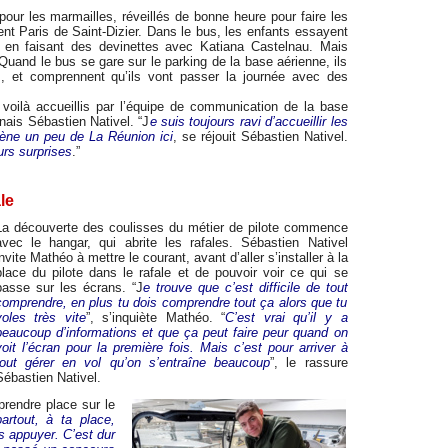
our les marmailles, réveillés de bonne heure pour faire les
ent Paris de Saint-Dizier. Dans le bus, les enfants essayent
n, en faisant des devinettes avec Katiana Castelnau. Mais
Quand le bus se gare sur le parking de la base aérienne, ils
 et comprennent qu’ils vont passer la journée avec des
 voilà accueillis par l’équipe de communication de la base
nnais Sébastien Nativel. “J
e suis toujours ravi d’accueillir les
ène un peu de La Réunion ici
, se réjouit Sébastien Nativel.
urs surprises
.”
le
La découverte des coulisses du métier de pilote commence
avec le hangar, qui abrite les rafales. Sébastien Nativel
nvite Mathéo à mettre le courant, avant d’aller s’installer à la
place du pilote dans le rafale et de pouvoir voir ce qui se
passe sur les écrans. “J
e trouve que c’est difficile de tout
comprendre, en plus tu dois comprendre tout ça alors que tu
voles très vite
”, s’inquiète Mathéo. “
C’est vrai qu’il y a
beaucoup d’informations et que ça peut faire peur quand on
voit l’écran pour la première fois. Mais c’est pour arriver à
tout gérer en vol qu’on s’entraîne beaucoup
”, le rassure
Sébastien Nativel.
prendre place sur le
artout, à ta place,
is appuyer. C’est dur