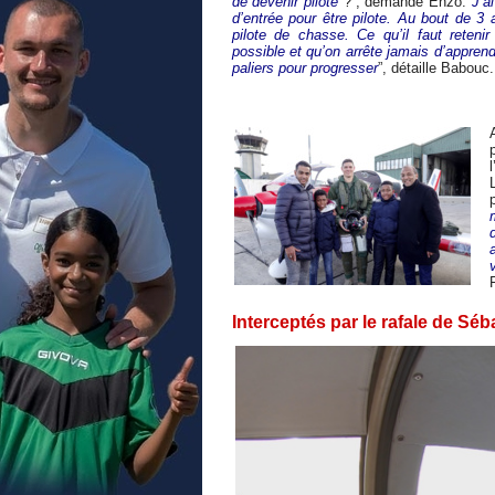
de devenir pilote
?”, demande Enzo.
J’a
d’entrée pour être pilote. Au bout de 3 a
pilote de chasse. Ce qu’il faut retenir
possible et qu’on arrête jamais d’appren
paliers pour progresser
”, détaille Babouc.
p
Interceptés par le rafale de Séb